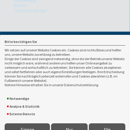
Barrierefreiheit
Widerruf
Cookie-Einstellungen
Bitte bestätigen Sie
Wir setzen auf unserer Website Cookies ein. Cookies sind nichts Böses und helfen
uns, unsere Website zuverlässig zu betreiben.
Einige der Cookies sind zwingend notwendig, ohne die der Betrieb unserer Website
nicht möglich wäre, während andere uns helfen unser Onlineangebot zu
verbessern und wirtschaftlich zu betreiben. Sie können alle Cookies akzeptieren
und sofort fortfahren oder auch eigene Einstellungen festlegen. Ihre Entscheidung
können Sie nachträglich jederzeit widerrufen und Cookies abwählen (z.B. im
Ansprechpartner:
Fußbereich unserer Website).
Nähere Hinweise erhalten Sie in unserer Datenschutzerklärung.
Hubert Consulting GmbH &
040 / 800 809 800
Co. KG
040 / 800 809 809
Notwendige
Am Sandtorkai 30
info(at)hubert-
20457 Hamburg
consulting.de
Analyse & Statistik
www.hubert-consulting.de
Externe Dienste
Eigene
Nur
Alle