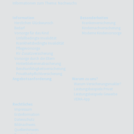
Informationen zum Thema: Nachwuchs
Information
Besonderheiten
Herzlichen Glückwunsch
Krankenversicherung
Bedarf
Kindernachversicherung
Vorsorge für das Kind
Moderne Kindervorsorge
Unfallbedingte Invalidität
Krankheitsbedingte Invalidität
Pflegevorsorge
KV-Zusatzversicherung
Vorsorge durch die Eltern
Hinterbliebenenabsicherung
Berufsunfähigkeitsversicherung
Privathaftpflichtversicherung
Angebotsanforderung
Warum zu uns?
Warum Versicherungsmakler?
Leistungsbeispiele Privat
Leistungsbeispiele Gewerbe
VEMA-App
Rechtliches
Impressum
Erstinformation
Datenschutz
Bildnachweis
Quellenhinweis