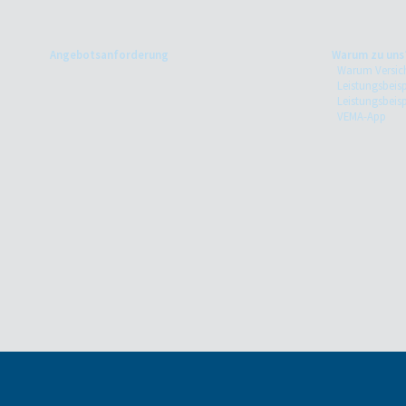
Angebotsanforderung
Warum zu uns
Warum Versic
Leistungsbeisp
Leistungsbeis
VEMA-App