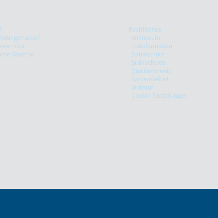
?
Rechtliches
herungsmakler?
Impressum
iele Privat
Erstinformation
piele Gewerbe
Datenschutz
Bildnachweis
Quellenhinweis
Barrierefreiheit
Widerruf
Cookie-Einstellungen