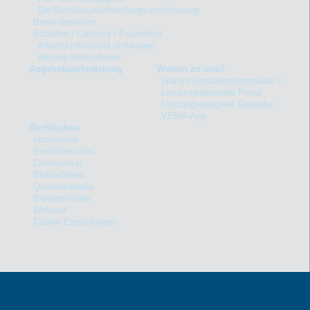
Die Betriebsunterbrechungsversicherung
Besonderheiten
Schaden / Leistung / Prävention
Arbeitskraftverlust vorbeugen
Weitere Maßnahmen
Angebotsanforderung
Warum zu uns?
Warum Versicherungsmakler?
Leistungsbeispiele Privat
Leistungsbeispiele Gewerbe
VEMA-App
Rechtliches
Impressum
Erstinformation
Datenschutz
Bildnachweis
Quellenhinweis
Barrierefreiheit
Widerruf
Cookie-Einstellungen