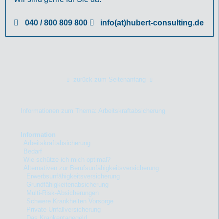
040 / 800 809 800
info(at)hubert-consulting.de
zurück zum Seitenanfang
Informationen zum Thema: Arbeitskraftabsicherung
Information
Arbeitskraftabsicherung
Bedarf
Wie schütze ich mich optimal?
Alternativen zur Berufsunfähigkeitsversicherung
Erwerbsunfähigkeitsversicherung
Grundfähigkeitenabsicherung
Multi-Risk-Absicherungen
Schwere Krankheiten Vorsorge
Private Unfallversicherung
Das Krankentagegeld