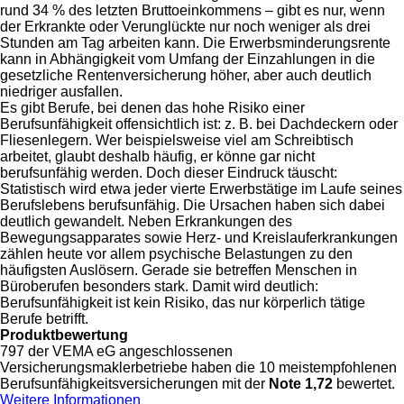
rund 34 % des letzten Bruttoeinkommens – gibt es nur, wenn
der Erkrankte oder Verunglückte nur noch weniger als drei
Stunden am Tag arbeiten kann. Die Erwerbsminderungsrente
kann in Abhängigkeit vom Umfang der Einzahlungen in die
gesetzliche Rentenversicherung höher, aber auch deutlich
niedriger ausfallen.
Es gibt Berufe, bei denen das hohe Risiko einer
Berufsunfähigkeit offensichtlich ist: z. B. bei Dachdeckern oder
Fliesenlegern. Wer beispielsweise viel am Schreibtisch
arbeitet, glaubt deshalb häufig, er könne gar nicht
berufsunfähig werden. Doch dieser Eindruck täuscht:
Statistisch wird etwa jeder vierte Erwerbstätige im Laufe seines
Berufslebens berufsunfähig. Die Ursachen haben sich dabei
deutlich gewandelt. Neben Erkrankungen des
Bewegungsapparates sowie Herz- und Kreislauferkrankungen
zählen heute vor allem psychische Belastungen zu den
häufigsten Auslösern. Gerade sie betreffen Menschen in
Büroberufen besonders stark. Damit wird deutlich:
Berufsunfähigkeit ist kein Risiko, das nur körperlich tätige
Berufe betrifft.
Produktbewertung
797
der VEMA eG angeschlossenen
Versicherungsmaklerbetriebe haben die 10 meistempfohlenen
Berufsunfähigkeitsversicherungen
mit der
Note 1,72
bewertet.
Weitere Informationen